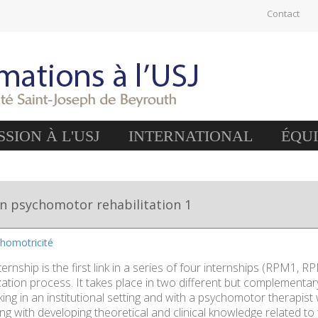
Contact
SION À L'USJ
INTERNATIONAL
ÉQU
in psychomotor rehabilitation 1
chomotricité
ernship is the first link in a series of four internships (RPM1,
zation process. It takes place in two different but complementa
ing in an institutional setting and with a psychomotor therapist w
ting with developing theoretical and clinical knowledge related 