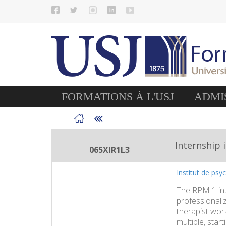
FORMATIONS À L'USJ
ADMIS
Internship 
065XIR1L3
Institut de psy
The RPM 1 int
professionali
therapist work
multiple, star