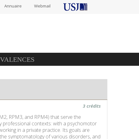
Annuaire
Webmail
IVALENCES
3 crédits
 RPM2, RPM3, and RPM4) that serve the
ry professional contexts: with a psychomotor
orking in a private practice. Its goals are
to the symptomatology of various disorders, and