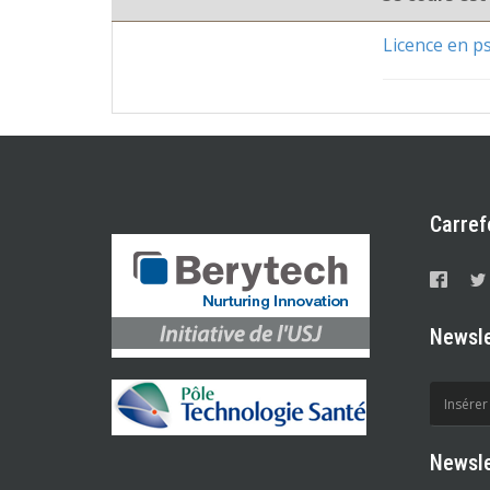
Licence en p
Carref
Newsle
Newsle