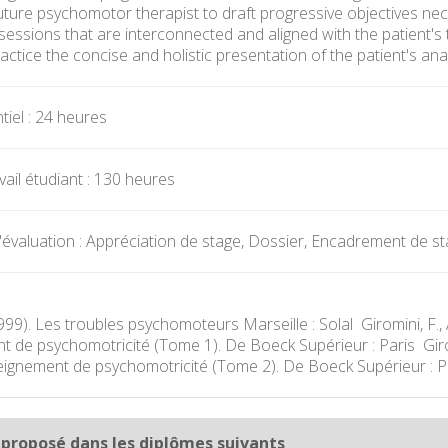
e future psychomotor therapist to draft progressive objectives 
 sessions that are interconnected and aligned with the patient's t
ractice the concise and holistic presentation of the patient's a
iel : 24 heures
ail étudiant : 130 heures
valuation : Appréciation de stage, Dossier, Encadrement de stage
(1999). Les troubles psychomoteurs Marseille : Solal  Giromini, F.,
 de psychomotricité (Tome 1). De Boeck Supérieur : Paris  Giromi
ignement de psychomotricité (Tome 2). De Boeck Supérieur : P
 proposé dans les diplômes suivants