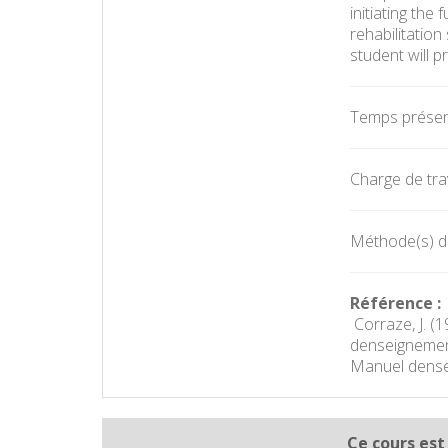
initiating th
rehabilitation
student will p
Temps présent
Charge de trav
Méthode(s) d'é
Référence :
 Corraze, J. 
denseignement
Manuel dense
Ce cours est