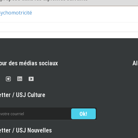
sychomotricité
our des médias sociaux
A
tter / USJ Culture
tter / USJ Nouvelles