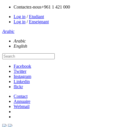
Contactez-nous
+961 1 421 000
Log in
/
Etudiant
Log in
/
Enseignant
Arabic
Arabic
English
Facebook
Twitter
Instagram
Linkedin
flickr
Contact
Annuaire
Webmail