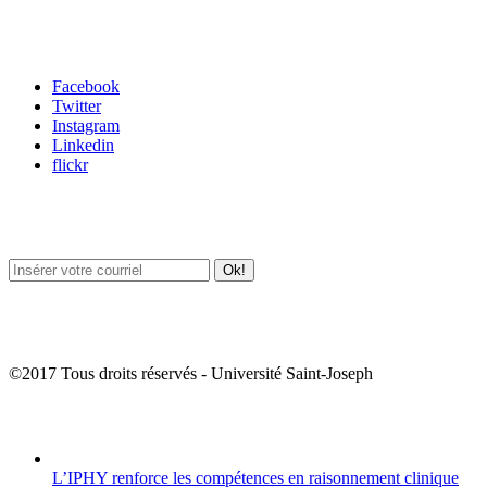
Carrefour des médias sociaux
Facebook
Twitter
Instagram
Linkedin
flickr
Newsletter / USJ Culture
Newsletter / USJ Nouvelles
©2017 Tous droits réservés - Université Saint-Joseph
Album Photos
L’IPHY renforce les compétences en raisonnement clinique