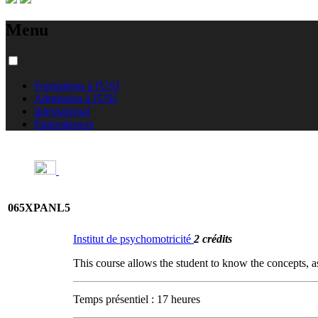
Menu
Formations à l'USJ
Admission à l'USJ
International
Équivalences
065XPANL5
Institut de psychomotricité
2 crédits
This course allows the student to know the concepts, a
Temps présentiel : 17 heures