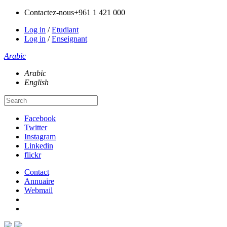
Contactez-nous
+961 1 421 000
Log in
/
Etudiant
Log in
/
Enseignant
Arabic
Arabic
English
Facebook
Twitter
Instagram
Linkedin
flickr
Contact
Annuaire
Webmail