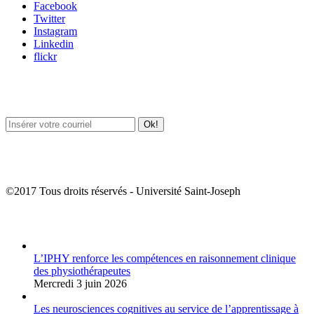
Facebook
Twitter
Instagram
Linkedin
flickr
Newsletter / USJ Culture
Newsletter / USJ Nouvelles
©2017 Tous droits réservés - Université Saint-Joseph
Album Photos
L’IPHY renforce les compétences en raisonnement clinique
des physiothérapeutes
Mercredi 3 juin 2026
Les neurosciences cognitives au service de l’apprentissage à