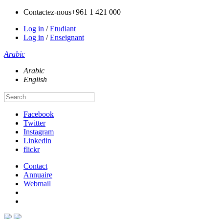
Contactez-nous
+961 1 421 000
Log in
/
Etudiant
Log in
/
Enseignant
Arabic
Arabic
English
Facebook
Twitter
Instagram
Linkedin
flickr
Contact
Annuaire
Webmail