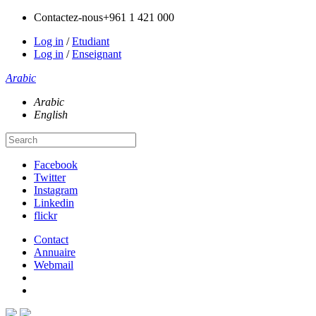
Contactez-nous
+961 1 421 000
Log in
/
Etudiant
Log in
/
Enseignant
Arabic
Arabic
English
Facebook
Twitter
Instagram
Linkedin
flickr
Contact
Annuaire
Webmail