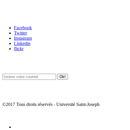
Carrefour des médias sociaux
Facebook
Twitter
Instagram
Linkedin
flickr
Newsletter / USJ Culture
Newsletter / USJ Nouvelles
©2017 Tous droits réservés - Université Saint-Joseph
Album Photos