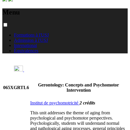
Menu
Formations à l'USJ
Admission à l'USJ
International
Équivalences
Gerontology: Concepts and Psychomotor
065XGRTL6
Intervention
Institut de psychomotricité
2 crédits
This unit addresses the theme of aging from
psychological and psychomotor perspectives.
Psychologically, students will understand normal
and pathological aging processes, general principles