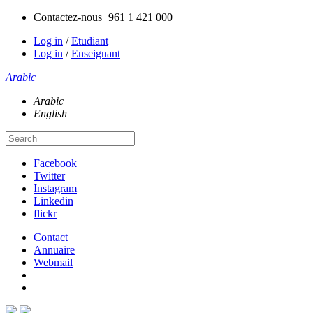
Contactez-nous
+961 1 421 000
Log in
/
Etudiant
Log in
/
Enseignant
Arabic
Arabic
English
Facebook
Twitter
Instagram
Linkedin
flickr
Contact
Annuaire
Webmail