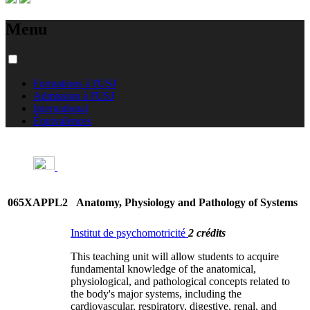
Menu
Formations à l'USJ
Admission à l'USJ
International
Équivalences
065XAPPL2
Anatomy, Physiology and Pathology of Systems
Institut de psychomotricité
2 crédits
This teaching unit will allow students to acquire
fundamental knowledge of the anatomical,
physiological, and pathological concepts related to
the body's major systems, including the
cardiovascular, respiratory, digestive, renal, and