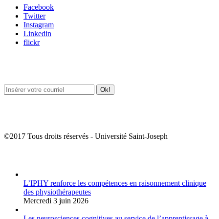
Facebook
Twitter
Instagram
Linkedin
flickr
Newsletter / USJ Culture
Newsletter / USJ Nouvelles
©2017 Tous droits réservés - Université Saint-Joseph
Album Photos
L’IPHY renforce les compétences en raisonnement clinique
des physiothérapeutes
Mercredi 3 juin 2026
Les neurosciences cognitives au service de l’apprentissage à