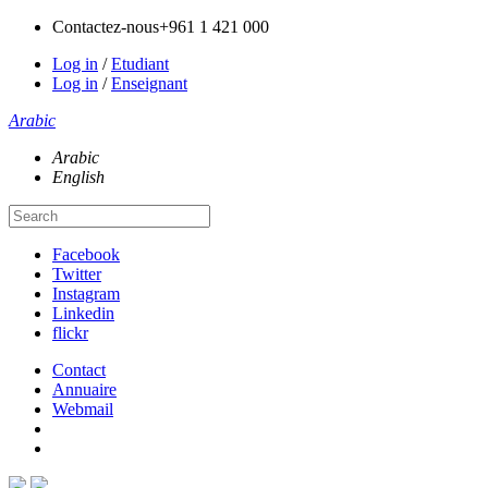
Contactez-nous
+961 1 421 000
Log in
/
Etudiant
Log in
/
Enseignant
Arabic
Arabic
English
Facebook
Twitter
Instagram
Linkedin
flickr
Contact
Annuaire
Webmail