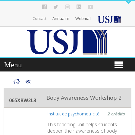
Contact
Annuaire
Webmail
Menu
Body Awareness Workshop 2
065XBW2L3
Institut de psychomotricité
2 crédits
This teaching unit helps students
deepen their awareness of body