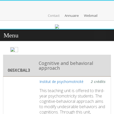
Contact
Annuaire
Webmail
Menu
Cognitive and behavioral
approach
065XCBAL3
Institut de psychomotricité
2 crédits
This teaching unit is offered to third-
year psychomotricity students. The
cognitive-behavioral approach aims
to modify undesirable behaviors and
cognitions. Through this unit,