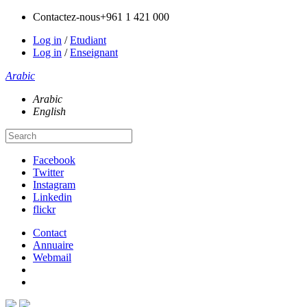
Contactez-nous
+961 1 421 000
Log in
/
Etudiant
Log in
/
Enseignant
Arabic
Arabic
English
Facebook
Twitter
Instagram
Linkedin
flickr
Contact
Annuaire
Webmail