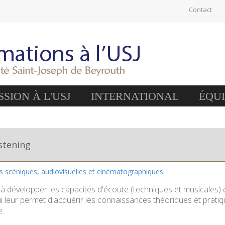
Contact
SION À L'USJ
INTERNATIONAL
ÉQU
istening
es scéniques, audiovisuelles et cinématographiques
 à développer les capacités d'écoute (techniques et musicales) 
qui leur permet d'acquérir les connaissances théoriques et prat
.