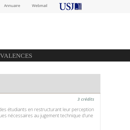
Annuaire
Webmail
IVALENCES
3 crédits
des étudiants en restructurant leur perception
iques nécessaires au jugement technique d'une