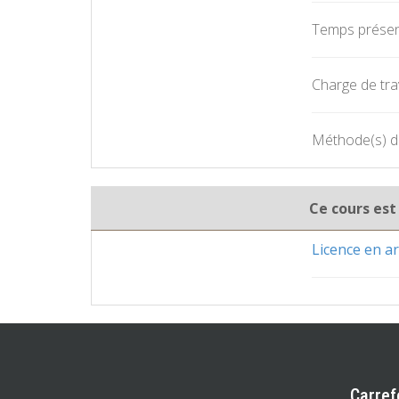
Temps présent
Charge de trav
Méthode(s) d'
Ce cours est
Licence en ar
Carref