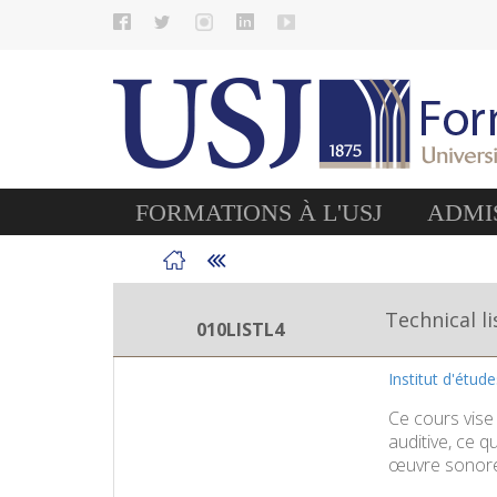
FORMATIONS À L'USJ
ADMIS
Technical l
010LISTL4
Institut d'étud
Ce cours vise
auditive, ce 
œuvre sonore