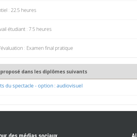
iel : 22.5 heures
ail étudiant : 7.5 heures
évaluation : Examen final pratique
 proposé dans les diplômes suivants
ts du spectacle - option : audiovisuel
our des médias sociaux
A