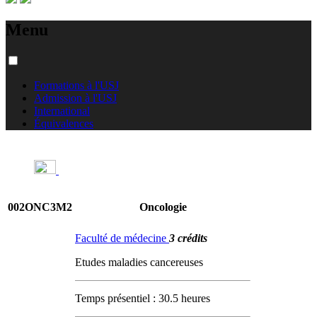
Menu
Formations à l'USJ
Admission à l'USJ
International
Équivalences
002ONC3M2
Oncologie
Faculté de médecine
3 crédits
Etudes maladies cancereuses
Temps présentiel : 30.5 heures