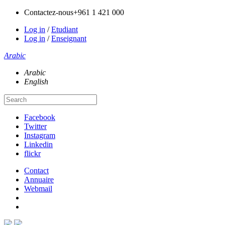
Contactez-nous
+961 1 421 000
Log in
/
Etudiant
Log in
/
Enseignant
Arabic
Arabic
English
Facebook
Twitter
Instagram
Linkedin
flickr
Contact
Annuaire
Webmail