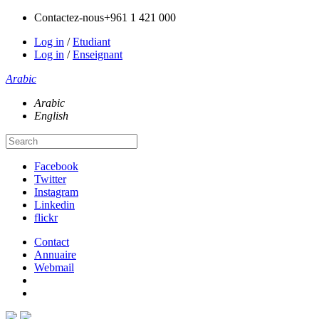
Contactez-nous
+961 1 421 000
Log in
/
Etudiant
Log in
/
Enseignant
Arabic
Arabic
English
Facebook
Twitter
Instagram
Linkedin
flickr
Contact
Annuaire
Webmail