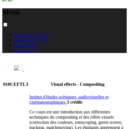
Menu
Formations à l'USJ
Admission à l'USJ
International
Équivalences
010CEFTL3
Visual effects - Compositing
Institut d'études scéniques, audiovisuelles et
cinématographiques
3 crédits
Ce cours est une introduction aux differentes
techniques du compositing et des effets visuels
(correction des couleurs, rotoscoping, green screen,
tracking, matchmoving). Les étudiants apprennent à