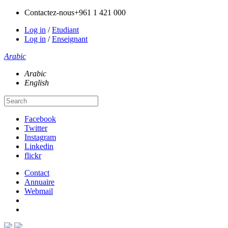
Contactez-nous
+961 1 421 000
Log in
/
Etudiant
Log in
/
Enseignant
Arabic
Arabic
English
Facebook
Twitter
Instagram
Linkedin
flickr
Contact
Annuaire
Webmail