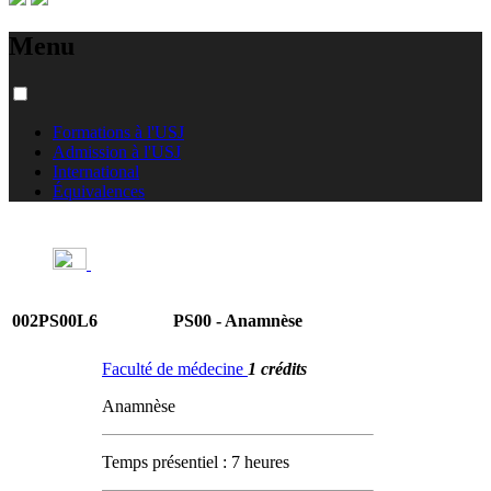
Menu
Formations à l'USJ
Admission à l'USJ
International
Équivalences
002PS00L6
PS00 - Anamnèse
Faculté de médecine
1 crédits
Anamnèse
Temps présentiel : 7 heures