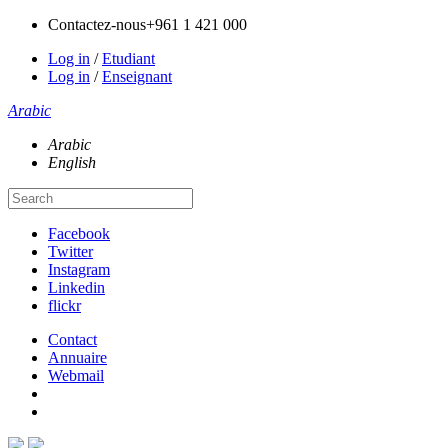
Contactez-nous
+961 1 421 000
Log in
/
Etudiant
Log in
/
Enseignant
Arabic
Arabic
English
Facebook
Twitter
Instagram
Linkedin
flickr
Contact
Annuaire
Webmail