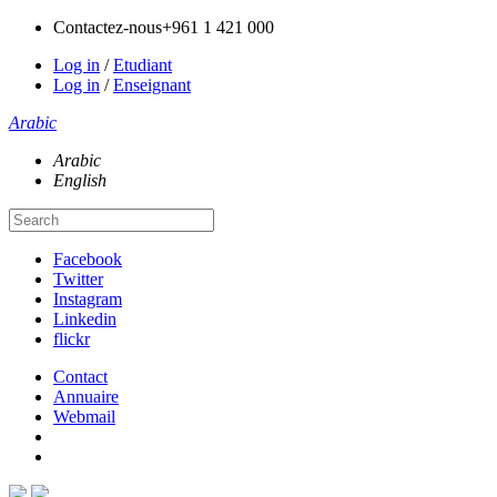
Contactez-nous
+961 1 421 000
Log in
/
Etudiant
Log in
/
Enseignant
Arabic
Arabic
English
Facebook
Twitter
Instagram
Linkedin
flickr
Contact
Annuaire
Webmail