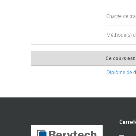
Charge de trav
Méthode(s) d'
Ce cours est
Diplôme de d
Carref