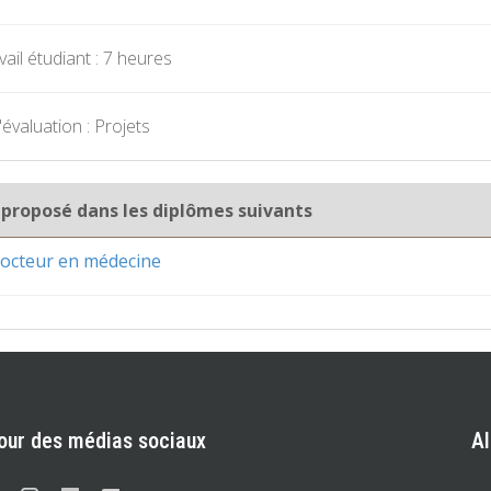
ail étudiant : 7 heures
évaluation : Projets
 proposé dans les diplômes suivants
octeur en médecine
our des médias sociaux
A