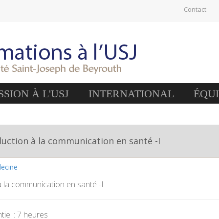
Contact
SION À L'USJ
INTERNATIONAL
ÉQU
uction à la communication en santé -I
decine
à la communication en santé -I
iel : 7 heures