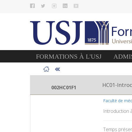
FORMATIONS À L'USJ
ADMIS
HC01-Introd
002HC01F1
Faculté de mé
Introduction 
Temps présent