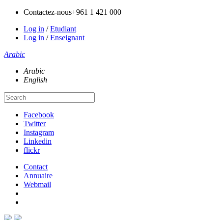
Contactez-nous
+961 1 421 000
Log in
/
Etudiant
Log in
/
Enseignant
Arabic
Arabic
English
Facebook
Twitter
Instagram
Linkedin
flickr
Contact
Annuaire
Webmail