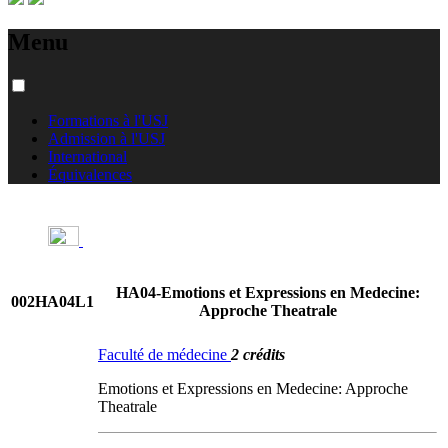
Menu
Formations à l'USJ
Admission à l'USJ
International
Équivalences
HA04-Emotions et Expressions en Medecine:
002HA04L1
Approche Theatrale
Faculté de médecine
2 crédits
Emotions et Expressions en Medecine: Approche
Theatrale