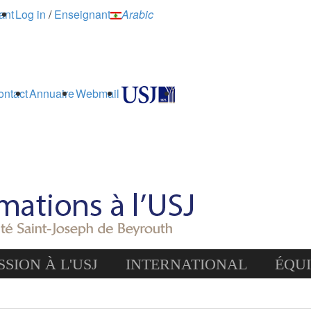
ant
Log in
/
Enseignant
Arabic
ontact
Annuaire
Webmail
SION À L'USJ
INTERNATIONAL
ÉQU