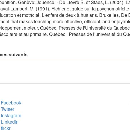
punition. Genève: Jouence. - De Lièvre B. et Staes, L. (2004). La
Laval-Lambert, M. (1991). Fichier et guide sur la psychomotricité
ducation et motricité. L'enfant de deux à huit ans. Bruxelles, De
nt that makes teaching more effective, efficient, and enjoyabl
loppement moteur, Québec, Presses de l'Université du Québec - 
scolaire et au primaire. Québec : Presses de l’université du Q
mes suivants
ur des médias sociaux
Al
Facebook
Twitter
Instagram
Linkedin
flickr