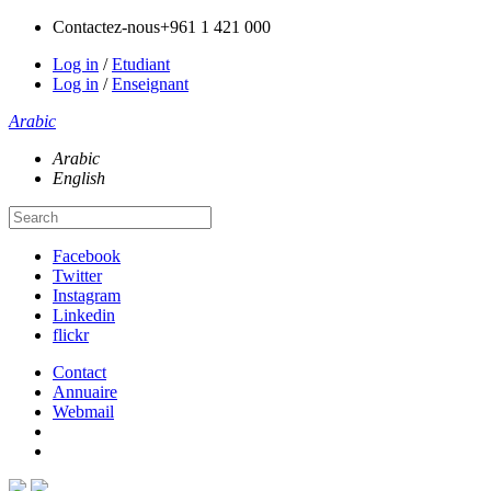
Contactez-nous
+961 1 421 000
Log in
/
Etudiant
Log in
/
Enseignant
Arabic
Arabic
English
Facebook
Twitter
Instagram
Linkedin
flickr
Contact
Annuaire
Webmail