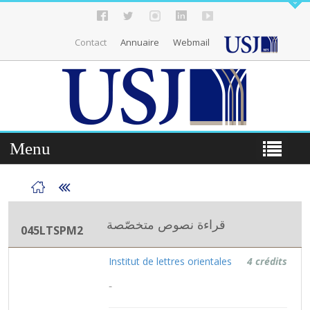
Contact
Annuaire
Webmail
Menu
قراءة نصوص متخصّصة
045LTSPM2
Institut de lettres orientales
4 crédits
-