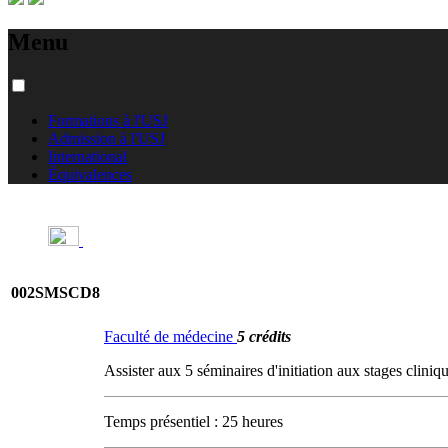
Menu
Formations à l'USJ
Admission à l'USJ
International
Équivalences
002SMSCD8
Faculté de médecine
5 crédits
Assister aux 5 séminaires d'initiation aux stages clini
Temps présentiel : 25 heures