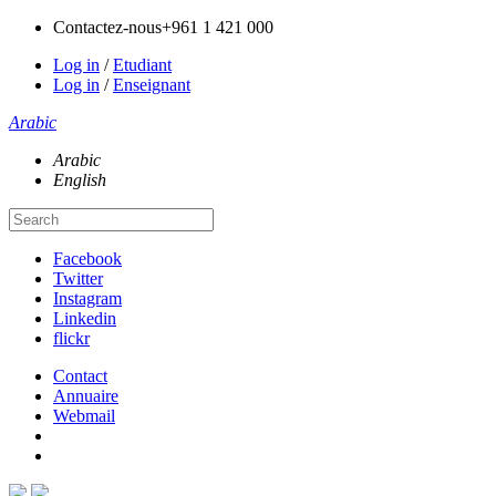
Contactez-nous
+961 1 421 000
Log in
/
Etudiant
Log in
/
Enseignant
Arabic
Arabic
English
Facebook
Twitter
Instagram
Linkedin
flickr
Contact
Annuaire
Webmail