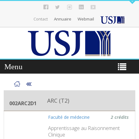
Contact
Annuaire
Webmail
Menu
ARC (T2)
002ARC2D1
Faculté de médecine
2 crédits
Apprentissage au Raisonnement
Clinique