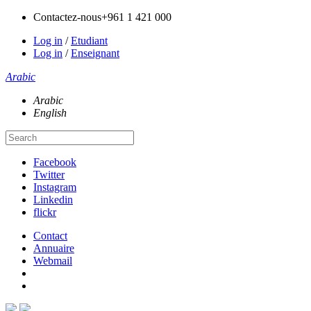
Contactez-nous
+961 1 421 000
Log in
/
Etudiant
Log in
/
Enseignant
Arabic
Arabic
English
Facebook
Twitter
Instagram
Linkedin
flickr
Contact
Annuaire
Webmail