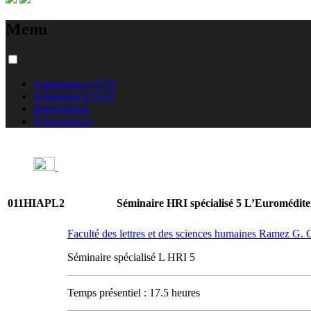
Menu
Formations à l'USJ
Admission à l'USJ
International
Équivalences
011HIAPL2
Séminaire HRI spécialisé 5 L’Euromédit
Faculté des lettres et des sciences humaines Ramez G
Séminaire spécialisé L HRI 5
Temps présentiel : 17.5 heures