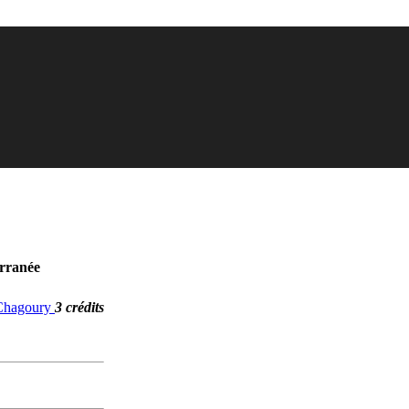
erranée
. Chagoury
3 crédits