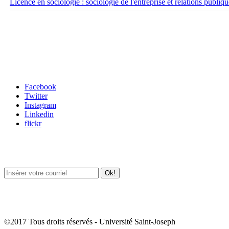
Licence en sociologie : sociologie de l'entreprise et relations publiqu
Carrefour des médias sociaux
Facebook
Twitter
Instagram
Linkedin
flickr
Newsletter / USJ Culture
Newsletter / USJ Nouvelles
©2017 Tous droits réservés - Université Saint-Joseph