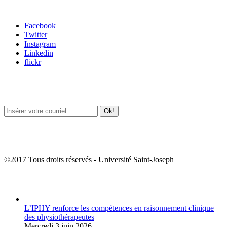
Carrefour des médias sociaux
Facebook
Twitter
Instagram
Linkedin
flickr
Newsletter / USJ Culture
Newsletter / USJ Nouvelles
©2017 Tous droits réservés - Université Saint-Joseph
Album Photos
L’IPHY renforce les compétences en raisonnement clinique
des physiothérapeutes
Mercredi 3 juin 2026