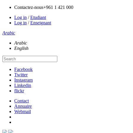
Contactez-nous
+961 1 421 000
Log in
/
Etudiant
Log in
/
Enseignant
Arabic
Arabic
English
Facebook
Twitter
Instagram
Linkedin
flickr
Contact
Annuaire
Webmail