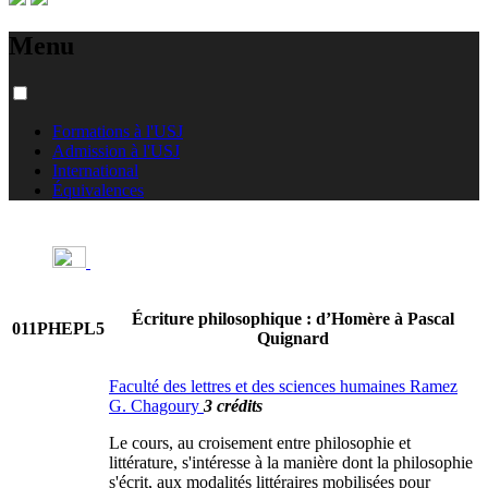
Menu
Formations à l'USJ
Admission à l'USJ
International
Équivalences
Écriture philosophique : d’Homère à Pascal
011PHEPL5
Quignard
Faculté des lettres et des sciences humaines Ramez
G. Chagoury
3 crédits
Le cours, au croisement entre philosophie et
littérature, s'intéresse à la manière dont la philosophie
s'écrit, aux modalités littéraires mobilisées pour