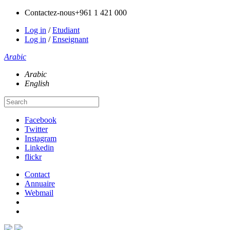
Contactez-nous
+961 1 421 000
Log in
/
Etudiant
Log in
/
Enseignant
Arabic
Arabic
English
Facebook
Twitter
Instagram
Linkedin
flickr
Contact
Annuaire
Webmail