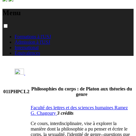
Menu
Formations à l'USJ
Admission à l'USJ
International
Équivalences
Philosophies du corps : de Platon aux théories du
011PHPCL2
genre
Faculté des lettres et des sciences humaines Ramez
G. Chagoury
3 crédits
Ce cours, interdisciplinaire, vise à explorer la
manière dont la philosophie a pu penser et écrire le
corps, la sexualité, l'identité de genre--questions que