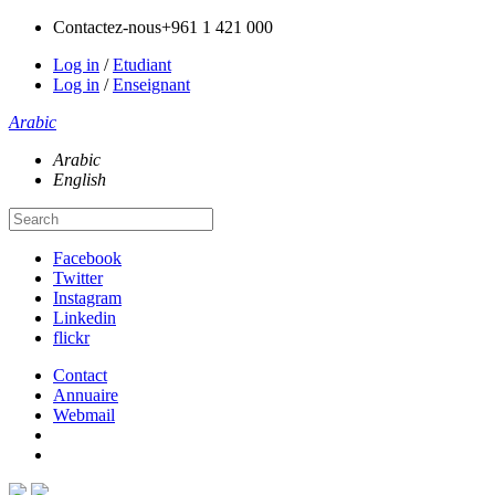
Contactez-nous
+961 1 421 000
Log in
/
Etudiant
Log in
/
Enseignant
Arabic
Arabic
English
Facebook
Twitter
Instagram
Linkedin
flickr
Contact
Annuaire
Webmail