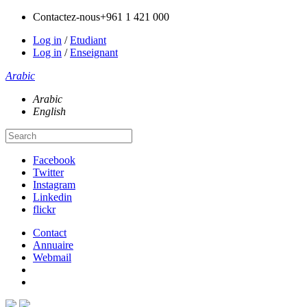
Contactez-nous
+961 1 421 000
Log in
/
Etudiant
Log in
/
Enseignant
Arabic
Arabic
English
Facebook
Twitter
Instagram
Linkedin
flickr
Contact
Annuaire
Webmail