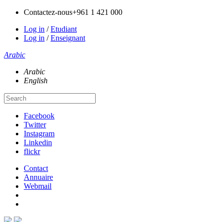
Contactez-nous
+961 1 421 000
Log in
/
Etudiant
Log in
/
Enseignant
Arabic
Arabic
English
Facebook
Twitter
Instagram
Linkedin
flickr
Contact
Annuaire
Webmail