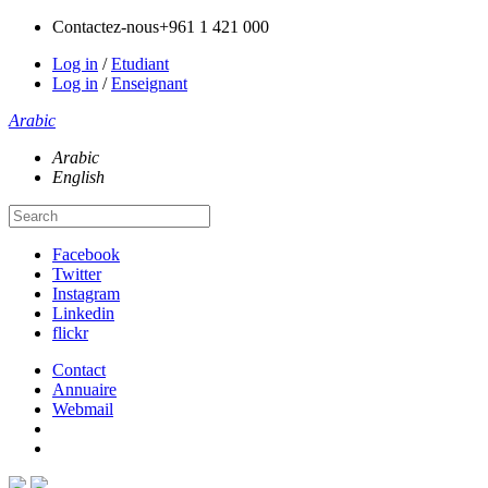
Contactez-nous
+961 1 421 000
Log in
/
Etudiant
Log in
/
Enseignant
Arabic
Arabic
English
Facebook
Twitter
Instagram
Linkedin
flickr
Contact
Annuaire
Webmail