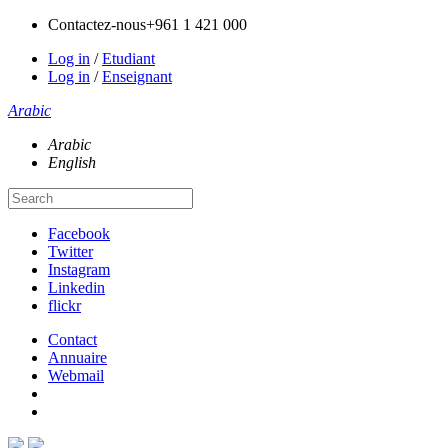
Contactez-nous
+961 1 421 000
Log in
/
Etudiant
Log in
/
Enseignant
Arabic
Arabic
English
Facebook
Twitter
Instagram
Linkedin
flickr
Contact
Annuaire
Webmail