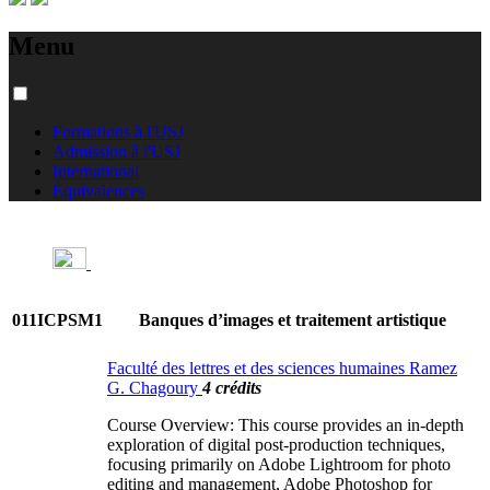
Menu
Formations à l'USJ
Admission à l'USJ
International
Équivalences
011ICPSM1
Banques d’images et traitement artistique
Faculté des lettres et des sciences humaines Ramez
G. Chagoury
4 crédits
Course Overview: This course provides an in-depth
exploration of digital post-production techniques,
focusing primarily on Adobe Lightroom for photo
editing and management, Adobe Photoshop for