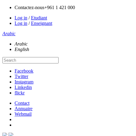
Contactez-nous
+961 1 421 000
Log in
/
Etudiant
Log in
/
Enseignant
Arabic
Arabic
English
Facebook
Twitter
Instagram
Linkedin
flickr
Contact
Annuaire
Webmail