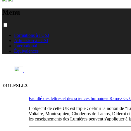
Menu
Formations à l'USJ
Admission à l'USJ
International
Équivalences
011LFSLL3
Faculté des lettres et des sciences humaines Ramez G
L'objectif de cette UE est triple : définir la notion de "
Voltaire, Montesquieu, Choderlos de Laclos, Diderot et l
les enseignements des Lumières peuvent s'appliquer à la 