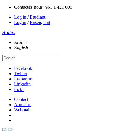
Contactez-nous
+961 1 421 000
Log in
/
Etudiant
Log in
/
Enseignant
Arabic
Arabic
English
Facebook
Twitter
Instagram
Linkedin
flickr
Contact
Annuaire
Webmail