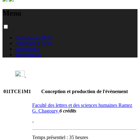
Menu
Formations à l'USJ
Admission à l'USJ
International
Équivalences
011TCE1M1
Conception et production de l'évènement
Faculté des lettres et des sciences humaines Ramez
G. Chagoury
6 crédits
-
Temps présentiel : 35 heures