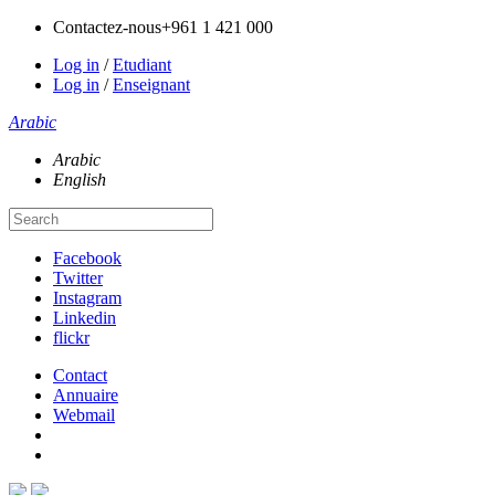
Contactez-nous
+961 1 421 000
Log in
/
Etudiant
Log in
/
Enseignant
Arabic
Arabic
English
Facebook
Twitter
Instagram
Linkedin
flickr
Contact
Annuaire
Webmail