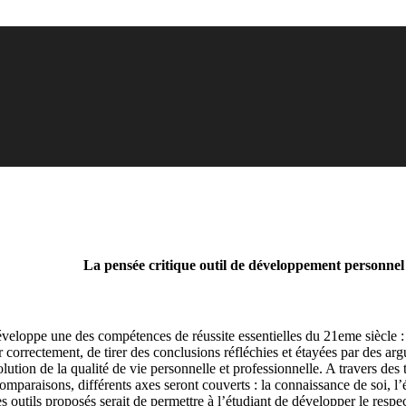
La pensée critique outil de développement personnel
loppe une des compétences de réussite essentielles du 21eme siècle : La 
er correctement, de tirer des conclusions réfléchies et étayées par des a
olution de la qualité de vie personnelle et professionnelle. A travers d
omparaisons, différents axes seront couverts : la connaissance de soi, l’
es outils proposés serait de permettre à l’étudiant de développer le resp