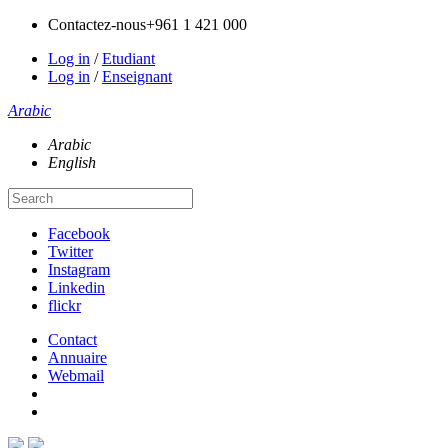
Contactez-nous
+961 1 421 000
Log in
/
Etudiant
Log in
/
Enseignant
Arabic
Arabic
English
Facebook
Twitter
Instagram
Linkedin
flickr
Contact
Annuaire
Webmail