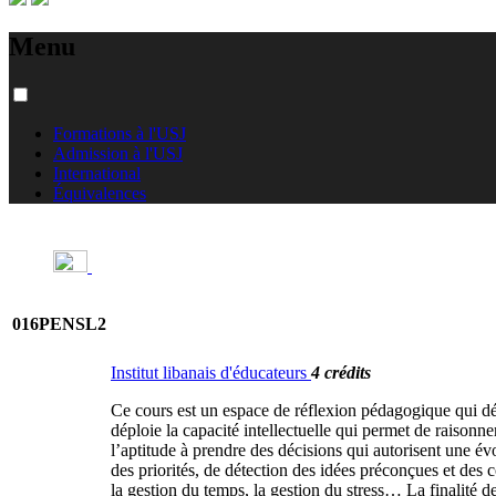
Menu
Formations à l'USJ
Admission à l'USJ
International
Équivalences
016PENSL2
Institut libanais d'éducateurs
4 crédits
Ce cours est un espace de réflexion pédagogique qui déve
déploie la capacité intellectuelle qui permet de raisonn
l’aptitude à prendre des décisions qui autorisent une év
des priorités, de détection des idées préconçues et des c
la gestion du temps, la gestion du stress… La finalité d