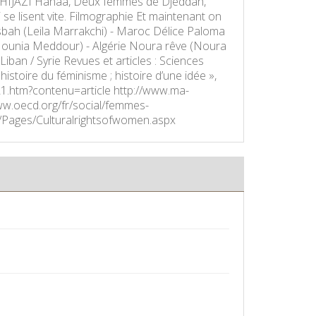
s) HIJAZI Hanaa, Deux femmes de Djeddah,
i se lisent vite. Filmographie Et maintenant on
sbah (Leila Marrakchi) - Maroc Délice Paloma
Mounia Meddour) - Algérie Noura rêve (Noura
ban / Syrie Revues et articles : Sciences
toire du féminisme ; histoire d’une idée »,
121.htm?contenu=article http://www.ma-
ww.oecd.org/fr/social/femmes-
/Pages/Culturalrightsofwomen.aspx