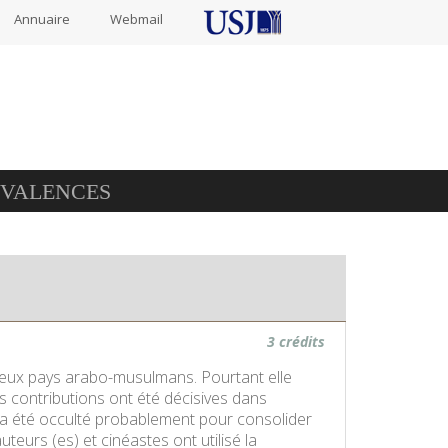
Annuaire
Webmail
IVALENCES
3 crédits
reux pays arabo-musulmans. Pourtant elle
rs contributions ont été décisives dans
e a été occulté probablement pour consolider
eurs (es) et cinéastes ont utilisé la