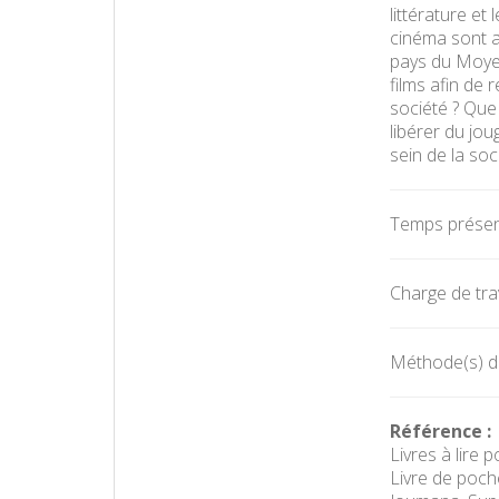
littérature e
cinéma sont a
pays du Moyen
films afin de 
société ? Que
libérer du jou
sein de la soc
Temps présent
Charge de trav
Méthode(s) d'
Référence :
Livres à lire
Livre de poch