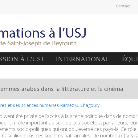
Contact
SION À L'USJ
INTERNATIONAL
ÉQU
femmes arabes dans la littérature et le cinéma
ttres et des sciences humaines Ramez G. Chagoury
uvent été privée de l’accès à la scène politique dans de nomb
uer un rôle important au sein de ces sociétés ; par ailleurs, leu
ements socio-politiques qui ont bouleversé ces pays-là. Ce rôl
 masculine dans ces sociétés patriarcales. De nombreux (ses) aut