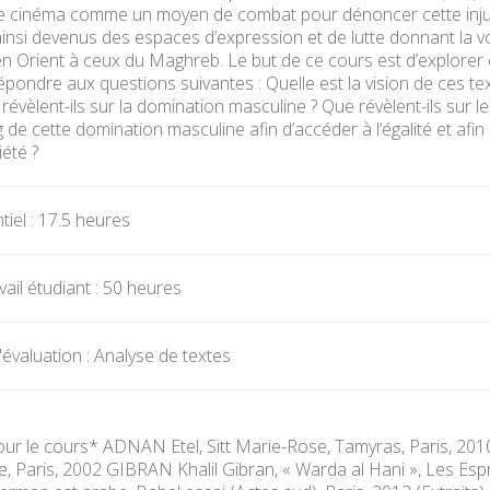
t le cinéma comme un moyen de combat pour dénoncer cette injust
insi devenus des espaces d’expression et de lutte donnant la voi
 Orient à ceux du Maghreb. Le but de ce cours est d’explorer ce
répondre aux questions suivantes : Quelle est la vision de ces t
 révèlent-ils sur la domination masculine ? Que révèlent-ils sur
g de cette domination masculine afin d’accéder à l’égalité et afin
iété ?
iel : 17.5 heures
ail étudiant : 50 heures
évaluation : Analyse de textes
 pour le cours* ADNAN Etel, Sitt Marie-Rose, Tamyras, Paris, 2
e, Paris, 2002 GIBRAN Khalil Gibran, « Warda al Hani », Les Esp