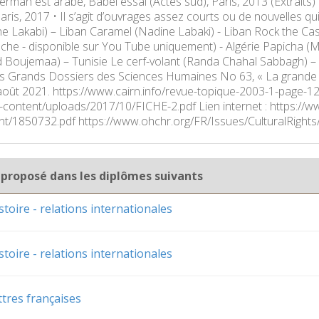
rman est arabe, Babel essai (Actes sud), Paris, 2013 (Extrait
aris, 2017 • Il s’agit d’ouvrages assez courts ou de nouvelles qu
ne Lakabi) – Liban Caramel (Nadine Labaki) - Liban Rock the Ca
he - disponible sur You Tube uniquement) - Algérie Papicha (
 Boujemaa) – Tunisie Le cerf-volant (Randa Chahal Sabbagh) – Li
 Grands Dossiers des Sciences Humaines No 63, « La grande his
t – août 2021. https://www.cairn.info/revue-topique-2003-1-page-
content/uploads/2017/10/FICHE-2.pdf Lien internet : https://w
t/1850732.pdf https://www.ohchr.org/FR/Issues/CulturalRights
 proposé dans les diplômes suivants
stoire - relations internationales
stoire - relations internationales
ttres françaises