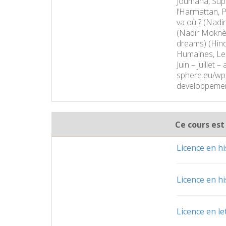
Joumana, Supe
l’Harmattan, P
va où ? (Nadi
(Nadir Moknèc
dreams) (Hind
Humaines, Les
Juin – juille
sphere.eu/wp-
developpemen
Ce cours est
Licence en hi
Licence en hi
Licence en le