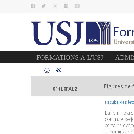
FORMATIONS À L'USJ
ADMIS
Figures de 
011L0FAL2
Faculté des le
La femme a so
continue de jo
certains évén
la domination