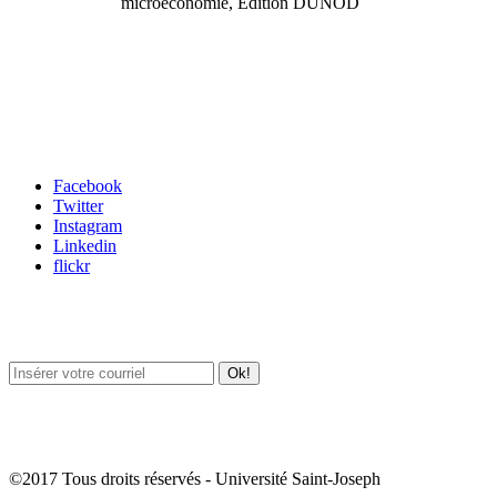
microéconomie, Edition DUNOD
Carrefour des médias sociaux
Facebook
Twitter
Instagram
Linkedin
flickr
Newsletter / USJ Culture
Newsletter / USJ Nouvelles
©2017 Tous droits réservés - Université Saint-Joseph