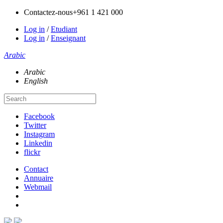
Contactez-nous
+961 1 421 000
Log in
/
Etudiant
Log in
/
Enseignant
Arabic
Arabic
English
Facebook
Twitter
Instagram
Linkedin
flickr
Contact
Annuaire
Webmail