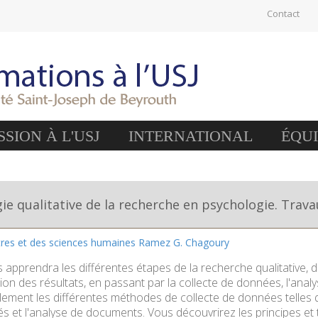
Contact
SION À L'USJ
INTERNATIONAL
ÉQU
e qualitative de la recherche en psychologie. Trava
ttres et des sciences humaines Ramez G. Chagoury
 apprendra les différentes étapes de la recherche qualitative, 
ion des résultats, en passant par la collecte de données, l'anal
lement les différentes méthodes de collecte de données telles qu
és et l'analyse de documents. Vous découvrirez les principes e