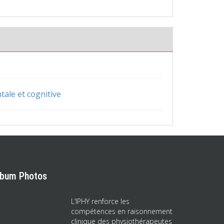
ale et cognitive
lbum Photos
L’IPHY renforce les
compétences en raisonnement
clinique des physiothérapeutes