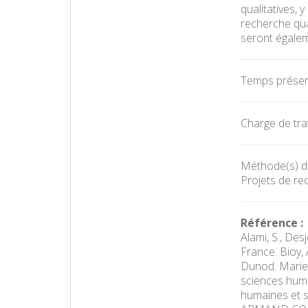
qualitatives, 
recherche qual
seront égale
Temps présent
Charge de trav
Méthode(s) d'
Projets de rec
Référence :
Alami, S., De
France. Bioy, 
Dunod. Marie
sciences huma
humaines et so