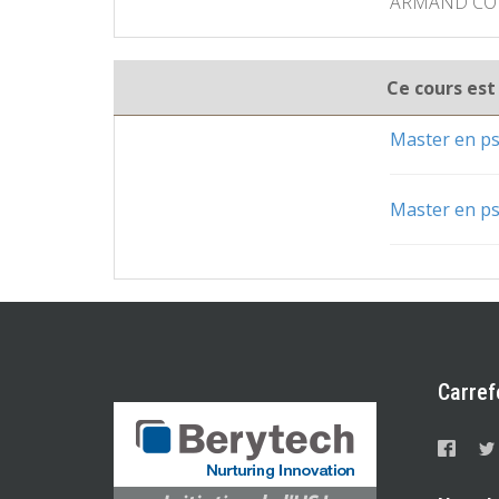
ARMAND COL
Ce cours est
Master en ps
Master en ps
Carref