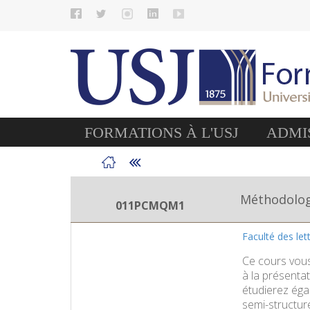
FORMATIONS À L'USJ
ADMIS
Méthodologi
011PCMQM1
Faculté des le
Ce cours vous
à la présentat
étudierez éga
semi-structur