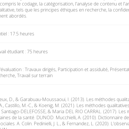
y compris le codage, la catégorisation, l'analyse de contenu et l
itative, tels que les principes éthiques en recherche, la confident
ment abordés.
iel : 17.5 heures
ail étudiant : 75 heures
évaluation : Travaux dirigés, Participation et assiduité, Présen
herche, Travail sur terrain
sjeux, D., & Garabuau-Moussaoui, I. (2013). Les méthodes qualita
A., Castillo, M.-C., & Koenig, M. (2021). Les méthodes qualitativ
 Santiago-DELEFOSSE, & Maria DEL RIO CARRAL. (2017). Les mé
ines de la santé. DUNOD. Mucchielli, A. (2010). Dictionnaire d
ciales. A. Colin. Pedinielli, J. L., & Fernandez, L. (2020). L’obser