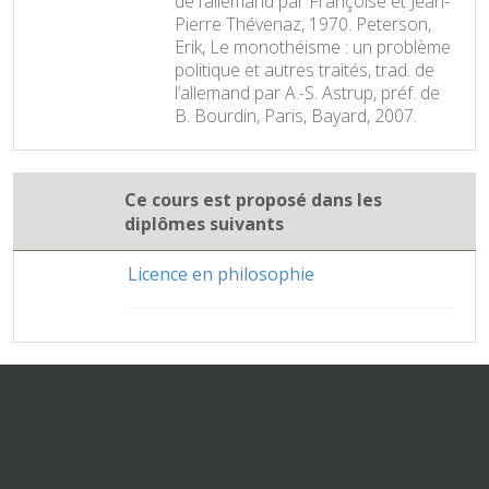
de l’allemand par Françoise et Jean-
Pierre Thévenaz, 1970. Peterson,
Erik, Le monothéisme : un problème
politique et autres traités, trad. de
l’allemand par A.-S. Astrup, préf. de
B. Bourdin, Paris, Bayard, 2007.
Ce cours est proposé dans les
diplômes suivants
Licence en philosophie