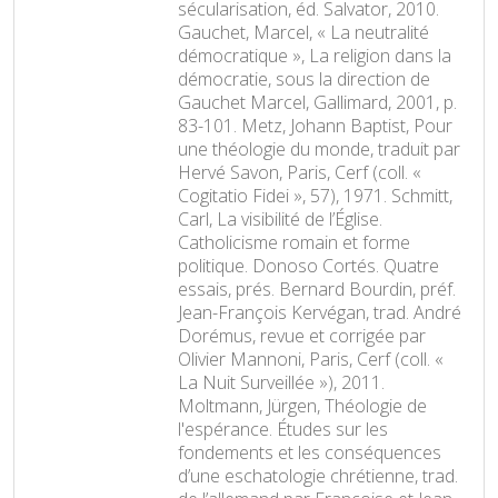
sécularisation, éd. Salvator, 2010.
Gauchet, Marcel, « La neutralité
démocratique », La religion dans la
démocratie, sous la direction de
Gauchet Marcel, Gallimard, 2001, p.
83-101. Metz, Johann Baptist, Pour
une théologie du monde, traduit par
Hervé Savon, Paris, Cerf (coll. «
Cogitatio Fidei », 57), 1971. Schmitt,
Carl, La visibilité de l’Église.
Catholicisme romain et forme
politique. Donoso Cortés. Quatre
essais, prés. Bernard Bourdin, préf.
Jean-François Kervégan, trad. André
Dorémus, revue et corrigée par
Olivier Mannoni, Paris, Cerf (coll. «
La Nuit Surveillée »), 2011.
Moltmann, Jürgen, Théologie de
l'espérance. Études sur les
fondements et les conséquences
d’une eschatologie chrétienne, trad.