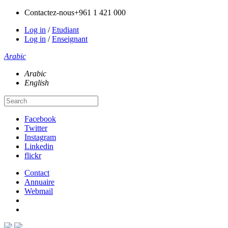
Contactez-nous
+961 1 421 000
Log in
/
Etudiant
Log in
/
Enseignant
Arabic
Arabic
English
Facebook
Twitter
Instagram
Linkedin
flickr
Contact
Annuaire
Webmail