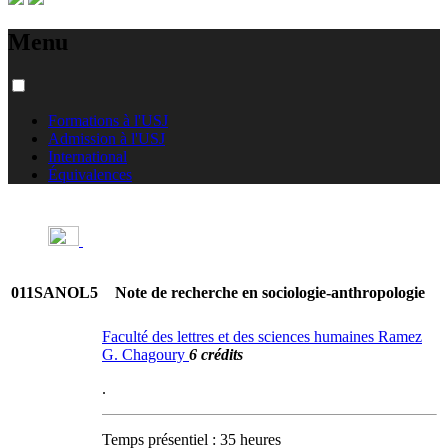
Menu
Formations à l'USJ
Admission à l'USJ
International
Équivalences
011SANOL5
Note de recherche en sociologie-anthropologie
Faculté des lettres et des sciences humaines Ramez
G. Chagoury
6 crédits
.
Temps présentiel : 35 heures