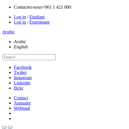
Contactez-nous
+961 1 421 000
Log in
/
Etudiant
Log in
/
Enseignant
Arabic
Arabic
English
Facebook
Twitter
Instagram
Linkedin
flickr
Contact
Annuaire
Webmail