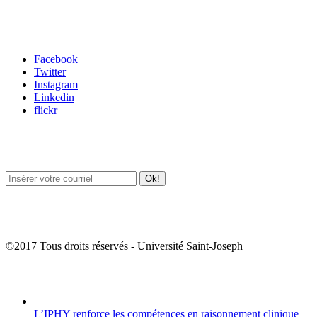
Carrefour des médias sociaux
Facebook
Twitter
Instagram
Linkedin
flickr
Newsletter / USJ Culture
Newsletter / USJ Nouvelles
©2017 Tous droits réservés - Université Saint-Joseph
Album Photos
L’IPHY renforce les compétences en raisonnement clinique