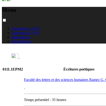
Menu
Formations à l'USJ
Admission à l'USJ
International
Équivalences
011L1EPM2
Écritures poétiques
Faculté des lettres et des sciences humaines Ramez G
.
Temps présentiel : 35 heures