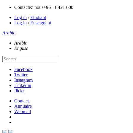
Contactez-nous
+961 1 421 000
Log in
/
Etudiant
Log in
/
Enseignant
Arabic
Arabic
English
Facebook
Twitter
Instagram
Linkedin
flickr
Contact
Annuaire
Webmail