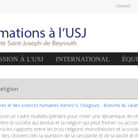
Contact
SION À L'USJ
INTERNATIONAL
ÉQU
Religion
ttres et des sciences humaines Ramez G. Chagoury - Branche du Liba
ose un cadre multidisciplinaire pour créer une dynamique de réf
ntre la société qui évolue et la religion qui peut freiner ou acc
ra les rapports entre les trois religions monothéistes et la soc
ue des citoyens tels la question de la sécularité et de la laïcité e