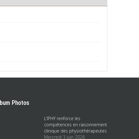
lbum Photos
L’IPHY renforce les
compétences en raisonnement
clinique des physiothérapeutes
Mercredi 3 juin 2026