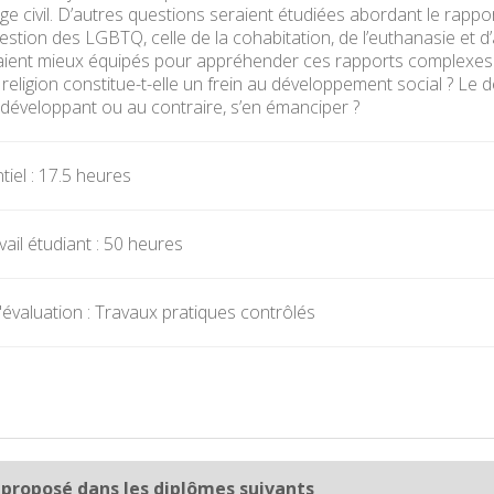
ge civil. D’autres questions seraient étudiées abordant le rappor
uestion des LGBTQ, celle de la cohabitation, de l’euthanasie et d’
aient mieux équipés pour appréhender ces rapports complexes 
 religion constitue-t-elle un frein au développement social ? Le 
e développant ou au contraire, s’en émanciper ?
iel : 17.5 heures
ail étudiant : 50 heures
évaluation : Travaux pratiques contrôlés
 proposé dans les diplômes suivants