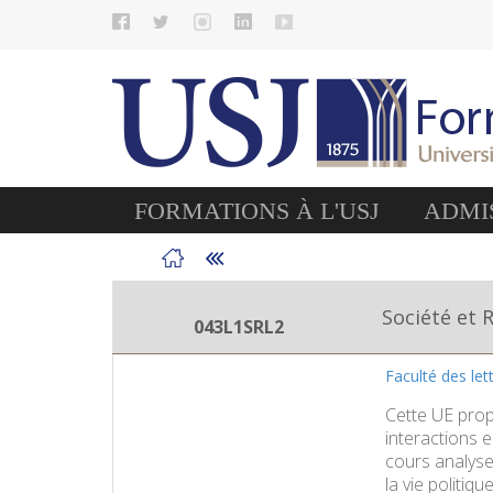
FORMATIONS À L'USJ
ADMIS
Société et 
043L1SRL2
Faculté des le
Cette UE prop
interactions e
cours analyse
la vie politiq