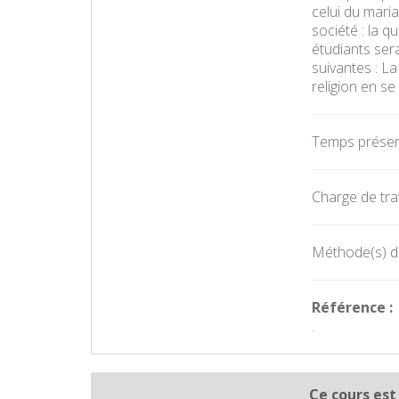
celui du maria
société : la q
étudiants ser
suivantes : La
religion en s
Temps présent
Charge de trav
Méthode(s) d'
Référence :
.
Ce cours est