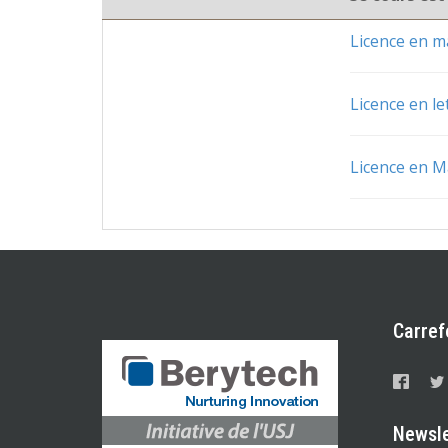
Licence en 
Licence en le
Licence en M
Carref
Newsle