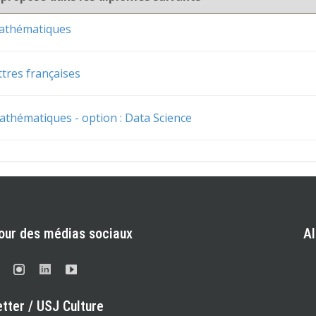
mathématiques
ttres françaises
athématiques - option : Data Science
our des médias sociaux
A
tter / USJ Culture