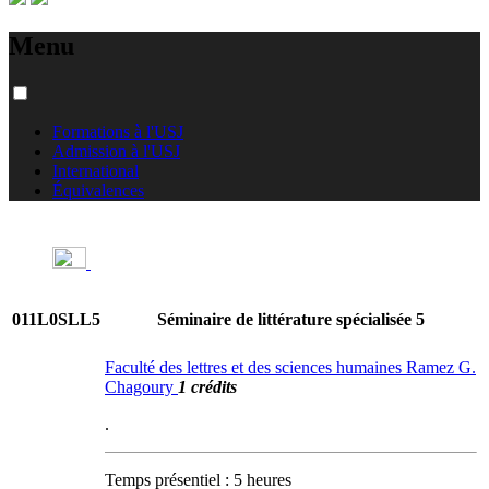
Menu
Formations à l'USJ
Admission à l'USJ
International
Équivalences
011L0SLL5
Séminaire de littérature spécialisée 5
Faculté des lettres et des sciences humaines Ramez G.
Chagoury
1 crédits
.
Temps présentiel : 5 heures