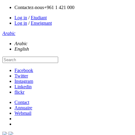
Contactez-nous
+961 1 421 000
Log in
/
Etudiant
Log in
/
Enseignant
Arabic
Arabic
English
Facebook
Twitter
Instagram
Linkedin
flickr
Contact
Annuaire
Webmail