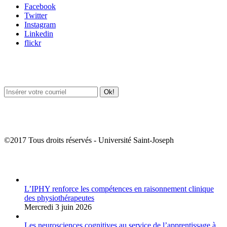
Facebook
Twitter
Instagram
Linkedin
flickr
Newsletter / USJ Culture
Newsletter / USJ Nouvelles
©2017 Tous droits réservés - Université Saint-Joseph
Album Photos
L’IPHY renforce les compétences en raisonnement clinique
des physiothérapeutes
Mercredi 3 juin 2026
Les neurosciences cognitives au service de l’apprentissage à