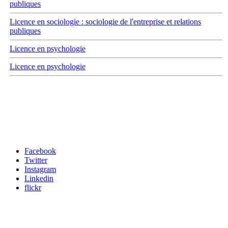
publiques
Licence en sociologie : sociologie de l'entreprise et relations
publiques
Licence en psychologie
Licence en psychologie
Carrefour des médias sociaux
Facebook
Twitter
Instagram
Linkedin
flickr
Newsletter / USJ Culture