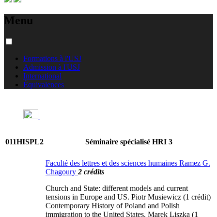
Menu
Formations à l'USJ
Admission à l'USJ
International
Équivalences
011HISPL2
Séminaire spécialisé HRI 3
Faculté des lettres et des sciences humaines Ramez G.
Chagoury
2 crédits
Church and State: different models and current
tensions in Europe and US. Piotr Musiewicz (1 crédit)
Contemporary History of Poland and Polish
immigration to the United States. Marek Liszka (1