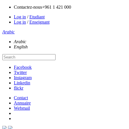
Contactez-nous
+961 1 421 000
Log in
/
Etudiant
Log in
/
Enseignant
Arabic
Arabic
English
Facebook
Twitter
Instagram
Linkedin
flickr
Contact
Annuaire
Webmail