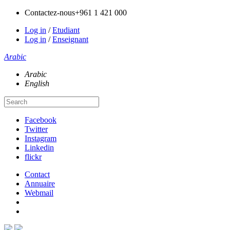
Contactez-nous
+961 1 421 000
Log in
/
Etudiant
Log in
/
Enseignant
Arabic
Arabic
English
Facebook
Twitter
Instagram
Linkedin
flickr
Contact
Annuaire
Webmail