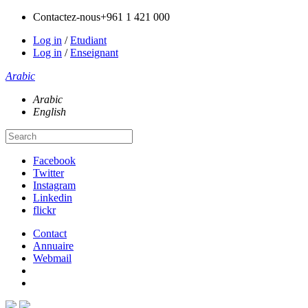
Contactez-nous
+961 1 421 000
Log in
/
Etudiant
Log in
/
Enseignant
Arabic
Arabic
English
Facebook
Twitter
Instagram
Linkedin
flickr
Contact
Annuaire
Webmail