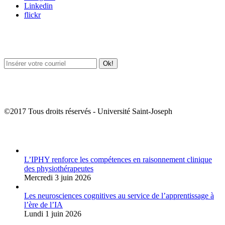
Linkedin
flickr
Newsletter / USJ Culture
Newsletter / USJ Nouvelles
©2017 Tous droits réservés - Université Saint-Joseph
Album Photos
L’IPHY renforce les compétences en raisonnement clinique
des physiothérapeutes
Mercredi 3 juin 2026
Les neurosciences cognitives au service de l’apprentissage à
l’ère de l’IA
Lundi 1 juin 2026