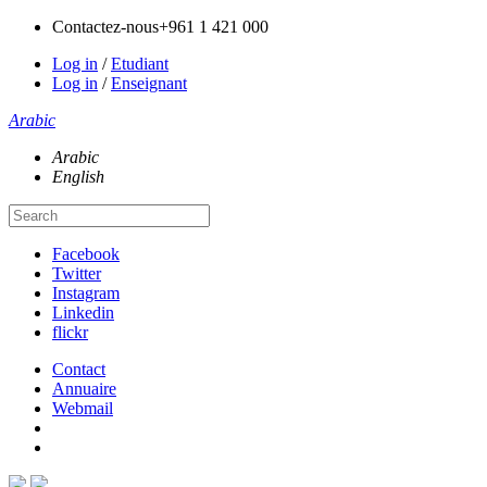
Contactez-nous
+961 1 421 000
Log in
/
Etudiant
Log in
/
Enseignant
Arabic
Arabic
English
Facebook
Twitter
Instagram
Linkedin
flickr
Contact
Annuaire
Webmail