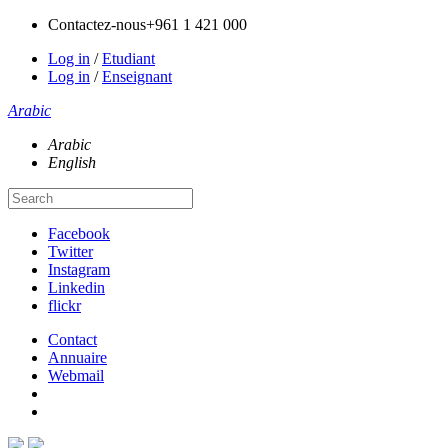
Contactez-nous
+961 1 421 000
Log in
/
Etudiant
Log in
/
Enseignant
Arabic
Arabic
English
Facebook
Twitter
Instagram
Linkedin
flickr
Contact
Annuaire
Webmail