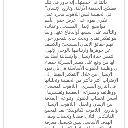
دائمًا في خدمتها... إنه يدور في فلك
قطبيّن: الحقيقة الأزليّة، وتاريخ الإنسان".
في الحقيقة ليس اللاهوت مجرد عمل
فكري يقوم على عرض جدول بأهم
مواضيع الإيمان المسيحي وعقائده
والتأكيد على أسسها أوالدفاع عنها، وإنما
هو تفكير نقدي وبحث جدي يتمحور حول
فهم حقائق الإيمان المسيحيّ والكشف
عن جوهرها وارتباطها بالوحي الإلهي،
لتمس حياة الإنسان والإنسانيّة أيضًا بما
لها من وقعٍ على مصير البشريّة جمعاء.
إن وظيفة اللاهوت الأساسيّة هي بأن تقود
الإنسان من خلال "التفكير اليقظ" إلى
الإقتراب أكثر فأكثر من الحقيقة وتجلياتها
في التاريخ البشري. • اللاهوت المسيحيّ
ووظائفه ومميزاته • العقيدة وتفسيرها •
أسس الخطاب اللاهوتي وتنوعه • العلاقة
بين الإيمان والعقل • اللاهوت، الإنسان
والتاريخ • اللاهوت الكاثوليكيّ بعد المجمع
الفاتيكاني الثاني: قضايا وتحديات ويبقى
الهدف الأساسي ليس بتحصيل معرفة
لاهوتيّة شاملة، وإنما باكتساب طريقة