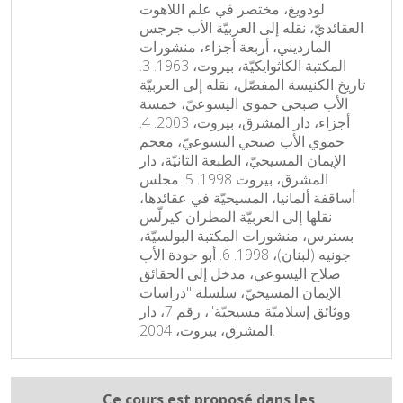
لودويغ، مختصر في علم اللاهوت
العقائديّ، نقله إلى العربيّة الأب جرجس
المارديني، أربعة أجزاء، منشورات
المكتبة الكاثوايكيّة، بيروت، 1963. 3.
تاريخ الكنيسة المفصّل، نقله إلى العربيّة
الأب صبحي حموي اليسوعيّ، خمسة
أجزاء، دار المشرق، بيروت، 2003. 4.
حموي الأب صبحي اليسوعيّ، معجم
الإيمان المسيحيّ، الطبعة الثانيّة، دار
المشرق، بيروت 1998. 5. مجلس
أساقفة ألمانيا، المسيحيّة في عقائدها،
نقلها إلى العربيّة المطران كيرلّس
بسترس، منشورات المكتبة البولسيّة،
جونيه (لبنان)، 1998. 6. أبو جودة الأب
صلاح اليسوعي، مدخل إلى الحقائق
الإيمان المسيحيّ، سلسلة "دراسات
ووثائق إسلاميّة مسيحيّة"، رقم 7، دار
المشرق، بيروت، 2004.
Ce cours est proposé dans les